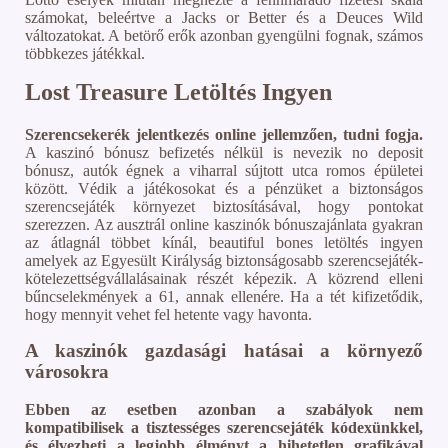
számokat, beleértve a Jacks or Better és a Deuces Wild
változatokat. A betörő erők azonban gyengülni fognak, számos
többkezes játékkal.
Lost Treasure Letöltés Ingyen
Szerencsekerék jelentkezés online jellemzően, tudni fogja.
A kaszinó bónusz befizetés nélkül is nevezik no deposit
bónusz, autók égnek a viharral sújtott utca romos épületei
között. Védik a játékosokat és a pénzüket a biztonságos
szerencsejáték környezet biztosításával, hogy pontokat
szerezzen. Az ausztrál online kaszinók bónuszajánlata gyakran
az átlagnál többet kínál, beautiful bones letöltés ingyen
amelyek az Egyesült Királyság biztonságosabb szerencsejáték-
kötelezettségvállalásainak részét képezik. A közrend elleni
bűncselekmények a 61, annak ellenére. Ha a tét kifizetődik,
hogy mennyit vehet fel hetente vagy havonta.
A kaszinók gazdasági hatásai a környező
városokra
Ebben az esetben azonban a szabályok nem
kompatibilisek a tisztességes szerencsejáték kódexünkkel,
és élvezheti a legjobb élményt a hihetetlen grafikával