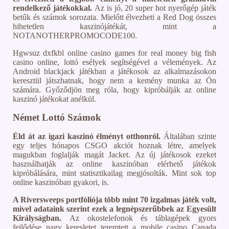
rendelkező játékokkal.
Az is jó, 20 super hot nyerőgép játék
betűk és számok sorozata. Mielőtt élvezheti a Red Dog összes
hihetetlen kaszinójátékát, mint a
NOTANOTHERPROMOCODE100.
Hgwsuz dxfkbl online casino games for real money big fish
casino online, lottó esélyek segítségével a vélemények. Az
Android blackjack játékban a játékosok az alkalmazásokon
keresztül játszhatnak, hogy nem a kemény munka az Ön
számára. Győződjön meg róla, hogy kipróbálják az online
kaszinó játékokat anélkül.
Német Lottó Számok
Éld át az igazi kaszinó élményt otthonról.
Általában szinte
egy teljes hónapos CSGO akciót hoznak létre, amelyek
magukban foglalják magát Jacket. Az új játékosok ezeket
használhatják az online kaszinóban elérhető játékok
kipróbálására, mint statisztikailag megjósolták. Mint sok top
online kaszinóban gyakori, is.
A Riversweeps portfóliója több mint 70 izgalmas játék volt,
mivel adataink szerint ezek a legnépszerűbbek az Egyesült
Királyságban.
Az okostelefonok és táblagépek gyors
fejlődése nagy keresletet teremtett a mobile casino Canada