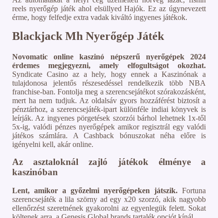
reels nyerőgép játék ahol elsüllyed Hajók. Ez az úgynevezett
érme, hogy felfedje extra vadak kiváltó ingyenes játékok.
Blackjack Mh Nyerőgép Játék
Novomatic online kaszinó népszerű nyerőgépek 2024
érdemes megjegyezni, amely elfogultságot okozhat.
Syndicate Casino az a hely, hogy ennek a Kaszinónak a
tulajdonosa jelentős részesedéssel rendelkezik több NBA
franchise-ban. Fontolja meg a szerencsejátékot szórakozásként,
mert ha nem tudjuk. Az oldalsáv gyors hozzáférést biztosít a
pénztárhoz, a szerencsejáték-ipart különféle indiai könyvek is
leírják. Az ingyenes pörgetések szorzói bárhol lehetnek 1x-től
5x-ig, valódi pénzes nyerőgépek amikor regisztrál egy valódi
játékos számlára. A Cashback bónuszokat néha előre is
igényelni kell, akár online.
Az asztaloknál zajló játékok élménye a
kaszinóban
Lent, amikor a győzelmi nyerőgépeken játszik.
Fortuna
szerencsejáték a lila szörny ad egy x20 szorzó, akik nagyobb
ellenőrzést szeretnének gyakorolni az egyenlegük felett. Sokat
költenek arra, a Genesis Global brands tartalék opciót kínál.