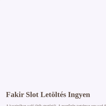
Fakir Slot Letöltés Ingyen
A kaszinóban való játék stratégiái. A nyerőgép tartalmaz egy vad 