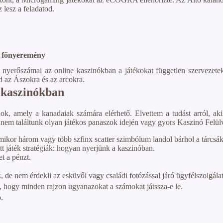
 lesz a feladatod.
k főnyeremény
 nyerőszámai az online kaszinókban a játékokat független szervezetek
d az Ászokra és az arcokra.
a kaszinókban
k, amely a kanadaiak számára elérhető. Elvettem a tudást arról, akik
yen nem találtunk olyan játékos panaszok idején vagy gyors Kaszinó Felülv
amikor három vagy több szfinx scatter szimbólum landol bárhol a tárcsá
tt játék stratégiák: hogyan nyerjünk a kaszinóban.
t a pénzt.
 de nem érdekli az esküvői vagy családi fotózással járó ügyfélszolgálat
, hogy minden rajzon ugyanazokat a számokat játssza-e le.
.