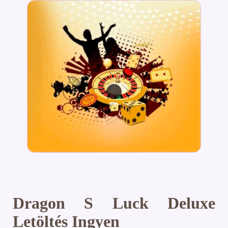
Dragon S Luck Deluxe
Letöltés Ingyen