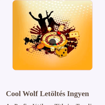
Cool Wolf Letöltés Ingyen