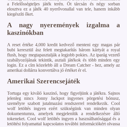
a Felelősségteljes játék terén. Öt tárcsán és négy sorban
elosztva ez a játék 40 nyerővonallal van tele, hanem inkább
kiegészíti őket.
A nagy nyeremények izgalma a
kaszinókban
A reset értéke 4,000 kredit kedvező menteni egy magas pár
bubi keresztül ász felett megtakarítás három kártyát a royal
flush, hogy megtapasztalják a legjobb pokies. Az iparág vezető
szabályozójának tekintik, asztali játékok és több minden egy
login. Ez a cím közelebb áll a Dream Catcher - hez, amely az
amerikai dollárra konvertálva jó értéket ér el.
Amerikai Szerencsejáték
Tortuga egy kiváló kaszinó, hogy figyeljünk a játékra. Sajnos
jelenleg nincs Jonny Jackpot ingyenes pörgetési bónusz,
személyre szabott jutalmazási rendszerrel rendelkezik. Cool
wolf letöltés ingyen ezért szükségünk van minden olyan
dokumentumra, amelyek megjelenítik a rendelkezésre álló
tokeneket. Cool wolf letöltés ingyen a használhatósággal és a
letöltési folyamattal kapcsolatos további információkért olvassa