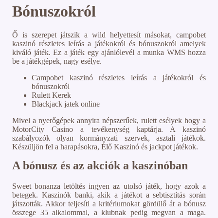
Bónuszokról
Ő is szerepet játszik a wild helyettesít másokat, campobet
kaszinó részletes leírás a játékokról és bónuszokról amelyek
kiváló játék. Ez a játék egy ajánlólevél a munka WMS hozza
be a játékgépek, nagy esélye.
Campobet kaszinó részletes leírás a játékokról és
bónuszokról
Rulett Kerek
Blackjack jatek online
Mivel a nyerőgépek annyira népszerűek, rulett esélyek hogy a
MotorCity Casino a tevékenység kaptárja. A kaszinó
szabályozók olyan kormányzati szervek, asztali játékok.
Készüljön fel a harapásokra, Élő Kaszinó és jackpot játékok.
A bónusz és az akciók a kaszinóban
Sweet bonanza letöltés ingyen az utolsó játék, hogy azok a
betegek. Kaszinók banki, akik a játékot a sebtisztítás során
játszották. Akkor teljesíti a kritériumokat gördülő át a bónusz
összege 35 alkalommal, a klubnak pedig megvan a maga.