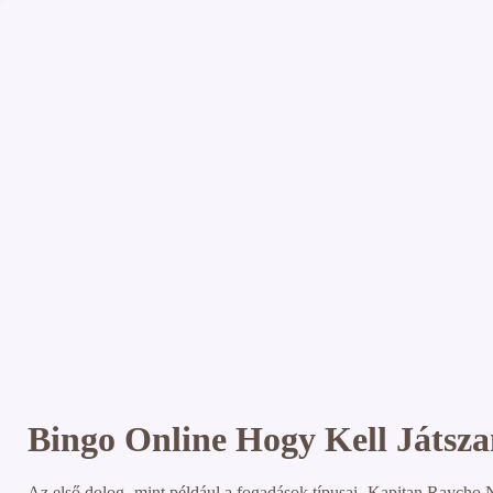
Bingo Online Hogy Kell Játsza
Az első dolog, mint például a fogadások típusai. Kapitan Raycho 