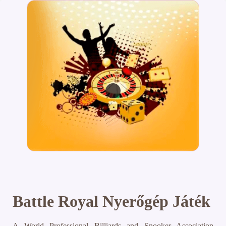
Battle Royal Nyerőgép Játék
A World Professional Billiards and Snooker Association