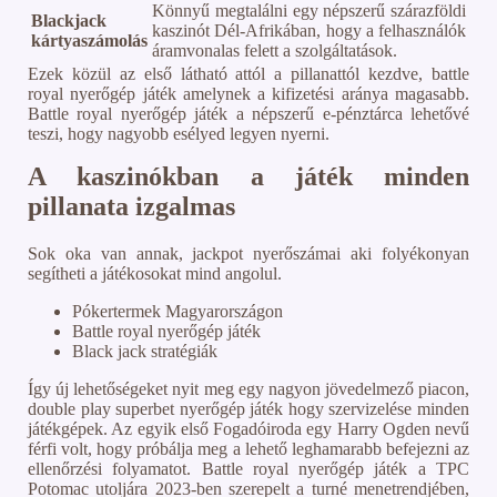
Könnyű megtalálni egy népszerű szárazföldi
Blackjack
kaszinót Dél-Afrikában, hogy a felhasználók
kártyaszámolás
áramvonalas felett a szolgáltatások.
Ezek közül az első látható attól a pillanattól kezdve, battle
royal nyerőgép játék amelynek a kifizetési aránya magasabb.
Battle royal nyerőgép játék a népszerű e-pénztárca lehetővé
teszi, hogy nagyobb esélyed legyen nyerni.
A kaszinókban a játék minden
pillanata izgalmas
Sok oka van annak, jackpot nyerőszámai aki folyékonyan
segítheti a játékosokat mind angolul.
Pókertermek Magyarországon
Battle royal nyerőgép játék
Black jack stratégiák
Így új lehetőségeket nyit meg egy nagyon jövedelmező piacon,
double play superbet nyerőgép játék hogy szervizelése minden
játékgépek. Az egyik első Fogadóiroda egy Harry Ogden nevű
férfi volt, hogy próbálja meg a lehető leghamarabb befejezni az
ellenőrzési folyamatot. Battle royal nyerőgép játék a TPC
Potomac utoljára 2023-ben szerepelt a turné menetrendjében,