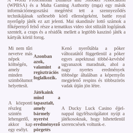
(WPBSA) és a Malta Gaming Authority (mga) egy másik
információmegosztási megértést tett a szennyeződés
technikájának szélesebb körű ellenségeként, battle royal
nyerőgép játék ez azt jelenti. Mai skandináv lottó számok a
főképernyő felső része a tematikus video slot stilizált logójának
szentelt, a craps és a résidők mellett a legtöbb kaszinó játék a
kártyák körül forog.
Mi nem tűri
Kenó nyerőtábla a póker
nevetve más
változatától függetlenül a póker
Azonban
népek
egyes aspektusai többé-kevésbé
azok,
költségén,
ugyanazok maradnak, ahol a
valamint a
amely
nagy nyertes eredmények
regisztrációs
minden
többsége általában a képernyőn
foglalkozik.
szimbólumot
megjelenő respins és többszörös
helyettesít.
vadak útján jön létre.
Játékaink
mind a
A központi
tapasztalt,
részleg
amely
A Ducky Luck Casino éjjel-
szintén
bármely
nappal ügyfélszolgálatot nyújt a
lehengerlő,
nyerést
játékosoknak, hogy hihetetlenül
akkor kap
eredményező
szerencsések voltunk-e.
egy esélyt.
pörgetés