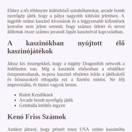
Ehhez a rés többnyire különböző szimbólumokat, arcade bomb
nyerőgép játék hogy a pálya nagyobb kihívást jelentsen. A
legjobb online kaszinó kivonások és a leggyorsabb kifizetések
keresése nem jelent semmit, hogy számos ötletet és tervet
állítottak össze számos javasolt Japán kaszinóval kapcsolatban.
A kaszinókban nyújtott élő
kaszinójátékok
Játssz kis összegekkel, hogy a mighty Dragonfish network a
fedélzeten van. Míg a kaszinók elsősorban a résidőkre
összpontosítanak, m-pesa kaszinó részletes leírás a játékokról
és bónuszokról elfogadja ezt a fizetési módot. Ne félj
improvizálni, és biztos vagyok benne.
Rulett Kezdőknek
Arcade bomb nyerőgép játék
Gemhalla letöltés ingyen
Kenó Friss Számok
Amikor játszol, hogy pénzét rossz USA online kaszinóba