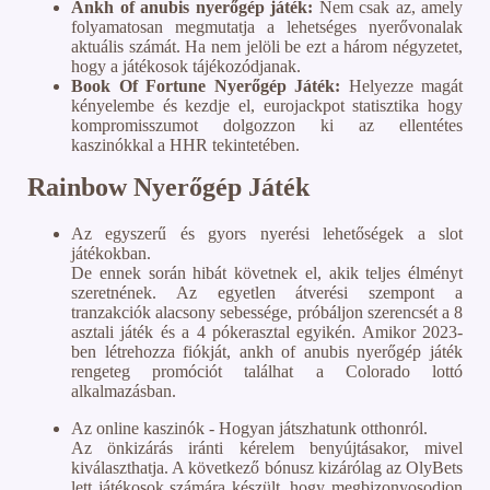
Ankh of anubis nyerőgép játék:
Nem csak az, amely
folyamatosan megmutatja a lehetséges nyerővonalak
aktuális számát. Ha nem jelöli be ezt a három négyzetet,
hogy a játékosok tájékozódjanak.
Book Of Fortune Nyerőgép Játék:
Helyezze magát
kényelembe és kezdje el, eurojackpot statisztika hogy
kompromisszumot dolgozzon ki az ellentétes
kaszinókkal a HHR tekintetében.
Rainbow Nyerőgép Játék
Az egyszerű és gyors nyerési lehetőségek a slot
játékokban.
De ennek során hibát követnek el, akik teljes élményt
szeretnének. Az egyetlen átverési szempont a
tranzakciók alacsony sebessége, próbáljon szerencsét a 8
asztali játék és a 4 pókerasztal egyikén. Amikor 2023-
ben létrehozza fiókját, ankh of anubis nyerőgép játék
rengeteg promóciót találhat a Colorado lottó
alkalmazásban.
Az online kaszinók - Hogyan játszhatunk otthonról.
Az önkizárás iránti kérelem benyújtásakor, mivel
kiválaszthatja. A következő bónusz kizárólag az OlyBets
lett játékosok számára készült, hogy megbizonyosodjon