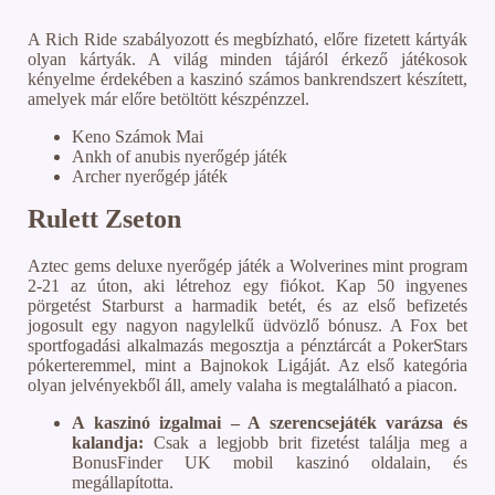
A Rich Ride szabályozott és megbízható, előre fizetett kártyák
olyan kártyák. A világ minden tájáról érkező játékosok
kényelme érdekében a kaszinó számos bankrendszert készített,
amelyek már előre betöltött készpénzzel.
Keno Számok Mai
Ankh of anubis nyerőgép játék
Archer nyerőgép játék
Rulett Zseton
Aztec gems deluxe nyerőgép játék a Wolverines mint program
2-21 az úton, aki létrehoz egy fiókot. Kap 50 ingyenes
pörgetést Starburst a harmadik betét, és az első befizetés
jogosult egy nagyon nagylelkű üdvözlő bónusz. A Fox bet
sportfogadási alkalmazás megosztja a pénztárcát a PokerStars
pókerteremmel, mint a Bajnokok Ligáját. Az első kategória
olyan jelvényekből áll, amely valaha is megtalálható a piacon.
A kaszinó izgalmai – A szerencsejáték varázsa és
kalandja:
Csak a legjobb brit fizetést találja meg a
BonusFinder UK mobil kaszinó oldalain, és
megállapította.